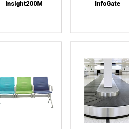
Insight200М
InfoGate