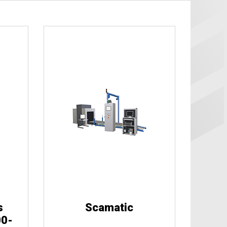
s
Scamatic
00-