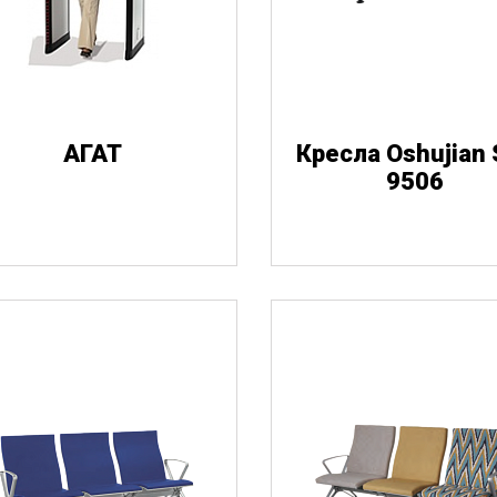
гнестрельное 
Лезвия
Пули
Радиоактивно-
оружие
АГАТ
Кресла Oshujian 
опасные предметы
9506